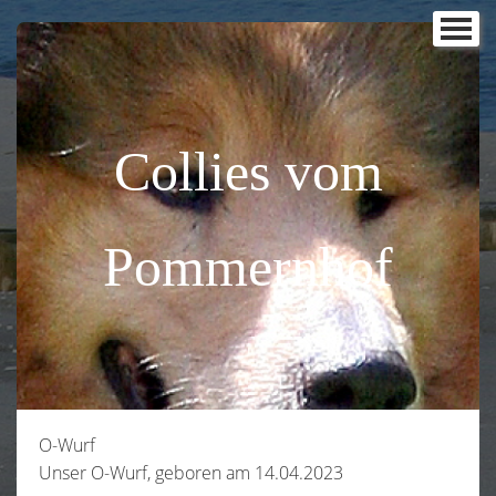
Home
über uns
meine Collies
▼
Collies vom
Welpen
Wurfplanung
Pommernhof
Abschied
Hundepoesie
Wissenswertes
O-Wurf
Links
Unser O-Wurf, geboren am 14.04.2023